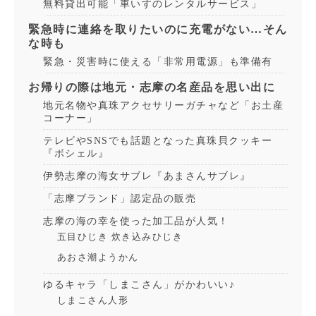
無料貸出可能「車いすのレンタルサービス」
緊急時に連絡を取りたいのに充電がない…そん
な時も
緊急・災害時に使える「非常用電源」も準備有
お帰りの際は地元・志摩の名産品を思い出に
地元名物や真珠アクセサリーガチャなど「お土産
コーナー」
テレビやSNSでも話題となった真珠貝クッキー
『ボシェル』
伊勢志摩の海女サブレ『あまさんサブレ』
「志摩ブランド」認定品の販売
志摩の海の幸を使った加工品が人気！
五目ひじき 炊き込みひじき
あおさ潮ようかん
ゆるキャラ「しまこさん」がかわいい♪
しまこさん人形