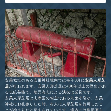
安乗城址のある安乗神社境内では毎年9月に
安乗人形芝
居
が行われます。安乗人形芝居は400年以上の歴史があ
る伝統芸能で、地元有志による演技は必見です。
安乗人形芝居は志摩国の領主である九鬼守隆が、安乗
神社にお礼参りした時、村人に人形芝居を許可したこ
とが始まりだと伝えられています。境内には鳥羽藩主