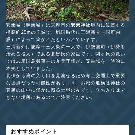
安乗城（畔乗城）は志摩市の
安乗神社
境内に位置する
標高約25mの丘城で、戦国時代に三浦新介（国府内
膳）によって築かれたといわれています。
三浦新介は志摩十三人衆の一人で、伊勢国司（伊勢を
治める役人）である北畠氏の家臣です。関ヶ原の戦い
では志摩国鳥羽藩主の九鬼守隆が、安乗城を一時的に
本拠としていました。
北側から湾の入り口を見渡せるため海上交通上で重要
な拠点だった可能性があります。お城の遺構は神社の
真裏の山中に僅かに残る土塁のみです。立ち入りはで
きない場所にあるのでご注意ください。
おすすめポイント