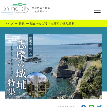
トップ
—
特集
—
歴史をたどる！志摩市の城址特集