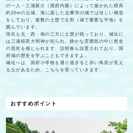
の一人・三浦新介（国府内膳）によって築かれた標高
約20mの丘城。海に面した志摩市の城では珍しい構造
をしており、複数の土塁で主郭（城で重要な平地）を
囲んでいます。
現在も北・西・南の三方に土塁が残っており、城址に
は三浦稲荷大明神が祀られ、静かな雰囲気の中に歴史
の息吹を感じられます。説明板も設置されており、国
府城の歴史を学ぶこともできますよ。
城址へは、国府小学校を通り過ぎると赤い鳥居が見え
る丘があるため、こちらを登っていきます。
おすすめポイント