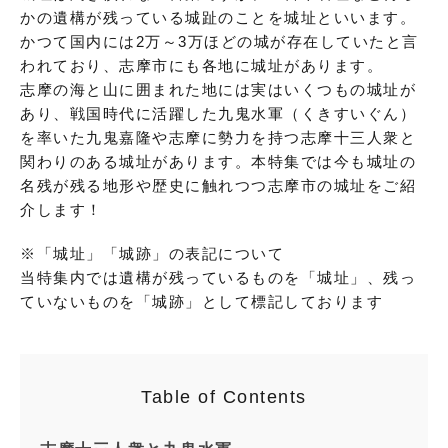
かの遺構が残っている城趾のことを城址といいます。
かつて国内には2万～3万ほどの城が存在していたと言
われており、志摩市にも各地に城址があります。
志摩の海と山に囲まれた地には実はいくつもの城址が
あり、戦国時代に活躍した九鬼水軍（くきすいぐん）
を率いた九鬼嘉隆や志摩に勢力を持つ志摩十三人衆と
関わりのある城址があります。本特集では今も城址の
名残が残る地形や歴史に触れつつ志摩市の城址をご紹
介します！
※「城址」「城跡」の表記について
当特集内では遺構が残っているものを「城址」、残っ
ていないものを「城跡」として標記しております
Table of Contents