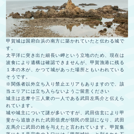
甲賀城は国府白浜の南方に築かれていたと伝わる城で
す。
太平洋に突き出た細長い岬という立地のため、現在は
波食により遺構は確認できませんが、甲賀漁港に残る
１本の木が、かつて城があった場所ともいわれている
そうです。
※関係者以外立ち入り禁止エリアもありますので、該
当エリアには立ち入らないようご留意ください
城主は志摩十三人衆の一人である武田左馬介と伝えら
れています。
城や城主について謎が多いですが、武田信玄により甲
斐から追放された武田信虎が領民の世話になり、武田
左馬介に武田の姓を与えたと言われています。甲賀集