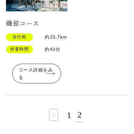
磯部コース
全行程
約23.7km
所要時間
約43分
コース詳細をみ
る
2
1