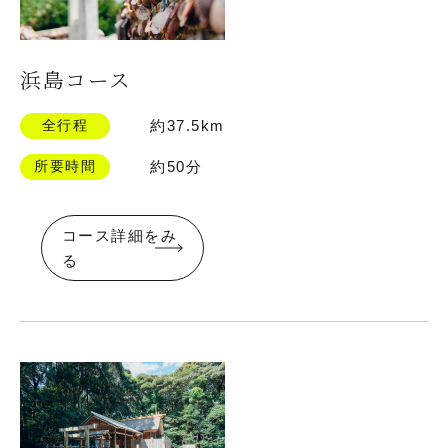
浜島コース
全行程
約37.5km
所要時間
約50分
コース詳細をみ
る