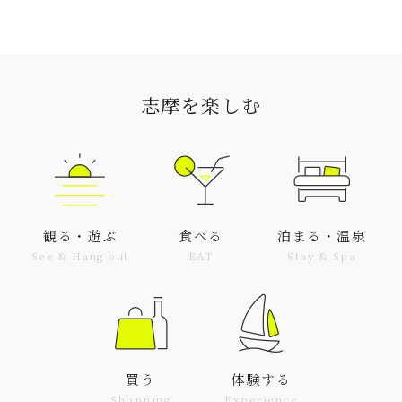
志摩を楽しむ
観る・遊ぶ
食べる
泊まる・温泉
See & Hang out
EAT
Stay & Spa
買う
体験する
Shopping
Experience