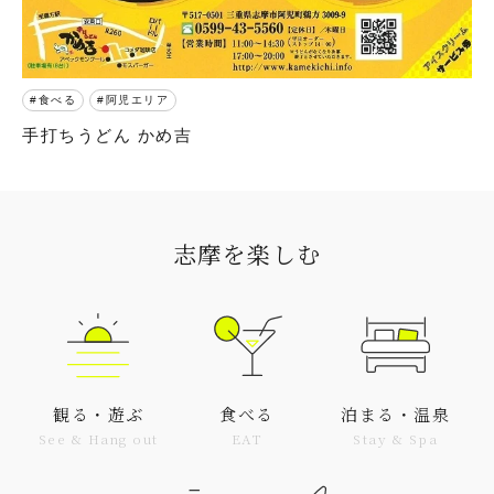
食べる
阿児エリア
手打ちうどん かめ吉
志摩を楽しむ
観る・遊ぶ
食べる
泊まる・温泉
See & Hang out
EAT
Stay & Spa