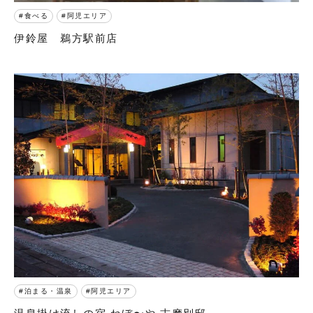
食べる
阿児エリア
伊鈴屋 鵜方駅前店
泊まる・温泉
阿児エリア