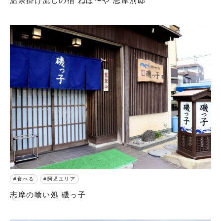
温泉掛け流しの宿 ねぼ〜や 志摩別邸
食べる
阿児エリア
志摩の喰い処 磯っ子