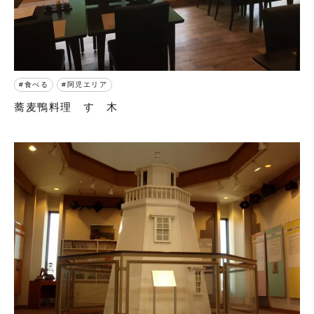
食べる
阿児エリア
蕎麦鴨料理 すゞ木