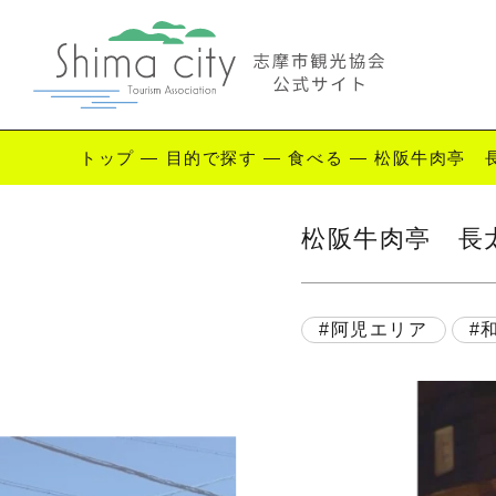
トップ
—
目的で探す
—
食べる
—
松阪牛肉亭 
Enjoy Shima
松阪牛肉亭 長
志摩を楽しむ
観
阿児エリア