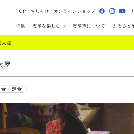
TOP
お知らせ
オンラインショップ
特集
志摩を楽しむ
志摩市について
ふるさと
長太屋
太屋
る・遊ぶ
食べる
泊まる・温泉
和食・定食