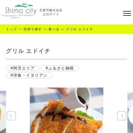
トップ
—
目的で探す
—
食べる
—
グリル エドイチ
グリル エドイチ
阿児エリア
ふるさと納税
洋食・イタリアン