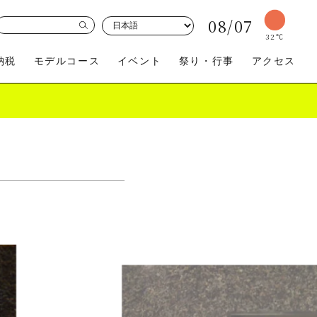
08/07
32
℃
納税
モデルコース
イベント
祭り・行事
アクセス
買う
体験