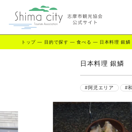
トップ
—
目的で探す
—
食べる
—
日本料理 銀鱗
Enjoy Shima
日本料理 銀鱗
志摩を楽しむ
観
阿児エリア