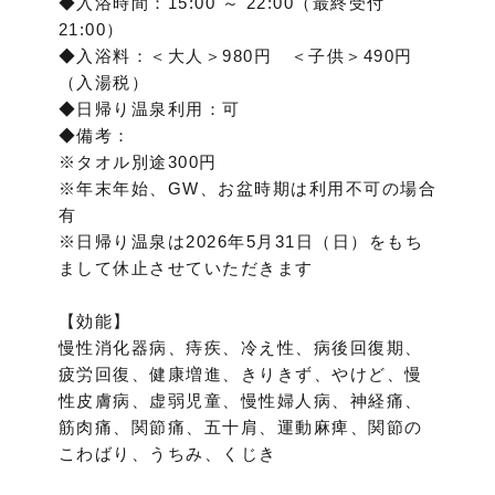
◆入浴時間：15:00 ～ 22:00（最終受付
21:00）
◆入浴料：＜大人＞980円 ＜子供＞490円
（入湯税）
◆日帰り温泉利用：可
◆備考：
※タオル別途300円
※年末年始、GW、お盆時期は利用不可の場合
有
※日帰り温泉は2026年5月31日（日）をもち
まして休止させていただきます
【効能】
慢性消化器病、痔疾、冷え性、病後回復期、
疲労回復、健康増進、きりきず、やけど、慢
性皮膚病、虚弱児童、慢性婦人病、神経痛、
筋肉痛、関節痛、五十肩、運動麻痺、関節の
こわばり、うちみ、くじき