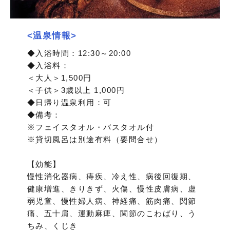
<温泉情報>
◆入浴時間：12:30～20:00
◆入浴料：
＜大人＞1,500円
＜子供＞3歳以上 1,000円
◆日帰り温泉利用：可
◆備考：
※フェイスタオル・バスタオル付
※貸切風呂は別途有料（要問合せ）
【効能】
慢性消化器病、痔疾、冷え性、病後回復期、
健康増進、きりきず、火傷、慢性皮膚病、虚
弱児童、慢性婦人病、神経痛、筋肉痛、関節
痛、五十肩、運動麻痺、関節のこわばり、う
ちみ、くじき