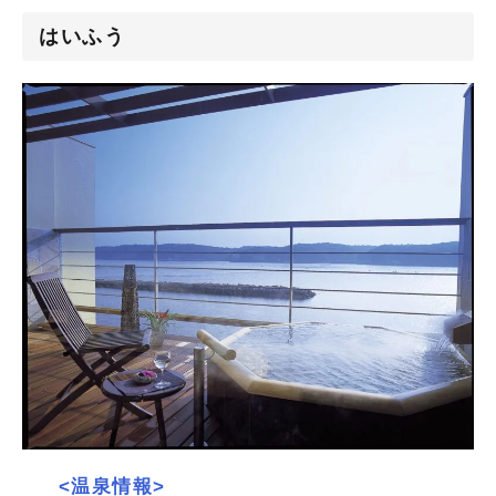
はいふう
<温泉情報>