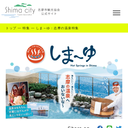
トップ
—
特集
—
しま～ゆ：志摩の温泉特集