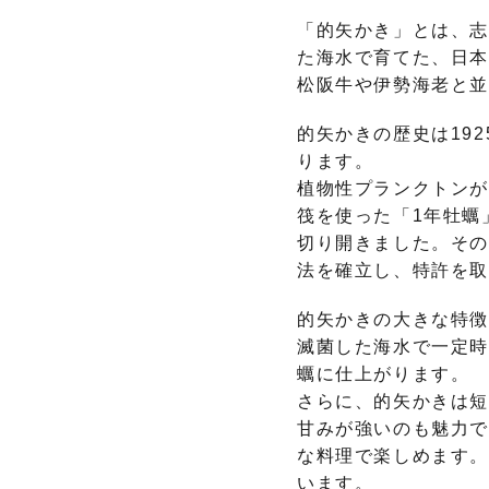
「的矢かき」とは、志
た海水で育てた、日
松阪牛や伊勢海老と
的矢かきの歴史は19
ります。
植物性プランクトンが
筏を使った「1年牡蠣
切り開きました。そ
法を確立し、特許を
的矢かきの大きな特徴
滅菌した海水で一定時
蠣に仕上がります。
さらに、的矢かきは短
甘みが強いのも魅力で
な料理で楽しめます。
います。