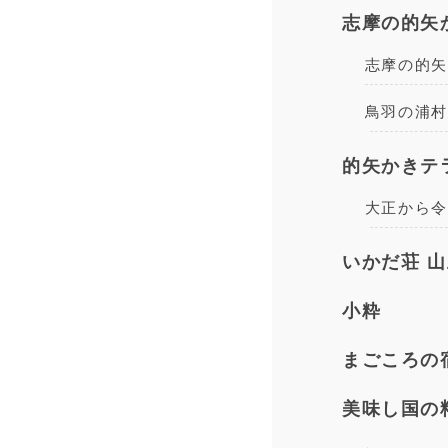
志摩の的矢
志摩の的矢
鳥羽の浦村
的矢かきテ
大正から令
いかだ荘 
小粋
まごころの
美味し国の