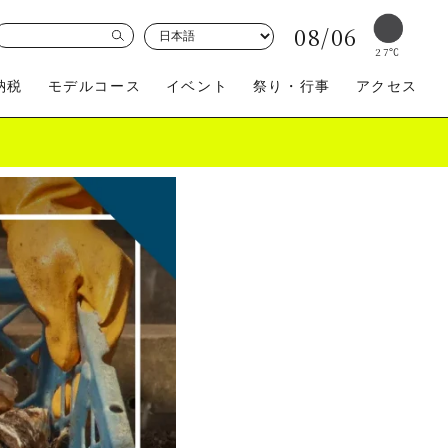
08/06
27
℃
納税
モデルコース
イベント
祭り・行事
アクセス
買う
体験