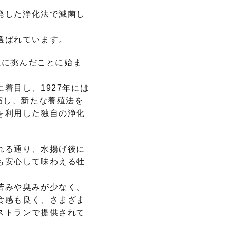
発した浄化法で滅菌し
選ばれています。
殖に挑んだことに始ま
着目し、1927年には
縮し、新たな養殖法を
を利用した独自の浄化
れる通り、水揚げ後に
も安心して味わえる牡
苦みや臭みが少なく、
食感も良く、さまざま
ストランで提供されて