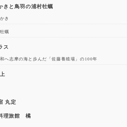
かきと鳥羽の浦村牡蠣
かき
牡蠣
ラス
和へ志摩の海と歩んだ「佐藤養殖場」の100年
山上
宿 丸定
料理旅館 橘