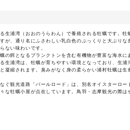
る生浦湾（おおのうらわん）で養殖される牡蠣です。牡
すが、通り名にふさわしい乳白色のぷっくりと大ぶりな
まらない味わいです。
蠣の餌となるプランクトンを含む有機物が豊富な海水に
る生浦湾は、牡蠣が育ちやすい環境となっており、生浦
と凝縮されます。臭みがなく身の柔らかい浦村牡蠣は生
なぐ観光道路「パールロード」は、別名オイスターロー
々な牡蠣小屋が点在しています。鳥羽・志摩観光の際は