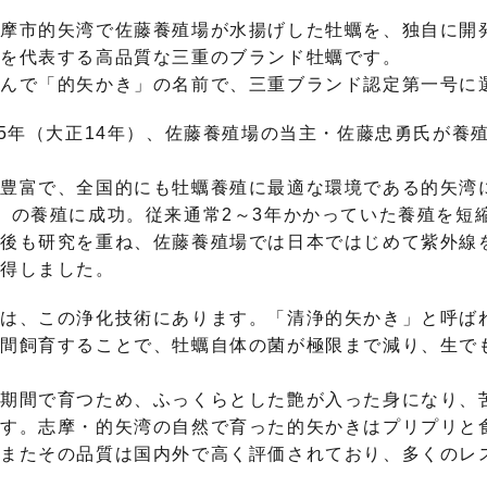
摩市的矢湾で佐藤養殖場が水揚げした牡蠣を、独自に開
本を代表する高品質な三重のブランド牡蠣です。
並んで「的矢かき」の名前で、三重ブランド認定第一号に
25年（大正14年）、佐藤養殖場の当主・佐藤忠勇氏が養
豊富で、全国的にも牡蠣養殖に最適な環境である的矢湾に
」の養殖に成功。従来通常2～3年かかっていた養殖を短
の後も研究を重ね、佐藤養殖場では日本ではじめて紫外線
取得しました。
は、この浄化技術にあります。「清浄的矢かき」と呼ば
間飼育することで、牡蠣自体の菌が極限まで減り、生で
期間で育つため、ふっくらとした艶が入った身になり、
す。志摩・的矢湾の自然で育った的矢かきはプリプリと
またその品質は国内外で高く評価されており、多くのレ