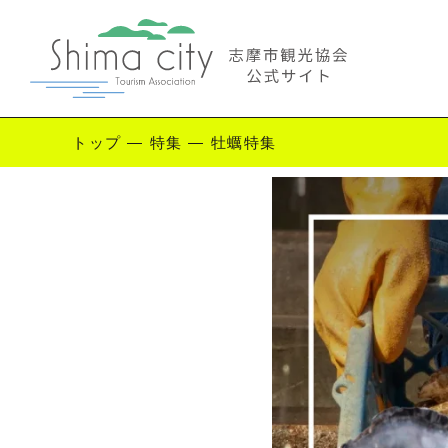
トップ
—
特集
—
牡蠣特集
Enjoy Shima
志摩を楽しむ
観