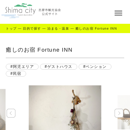
トップ
—
目的で探す
—
泊まる・温泉
—
癒しのお宿 Fortune INN
癒しのお宿 Fortune INN
阿児エリア
ゲストハウス
ペンション
民宿