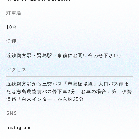
駐車場
10台
送迎
近鉄鵜方駅・賢島駅（事前にお問い合わせ下さい）
アクセス
近鉄鵜方駅から三交バス「志島循環線」大口バス停ま
たは志島農協前バス停下車2分 お車の場合：第二伊勢
道路「白木インター」から約25分
SNS
Instagram