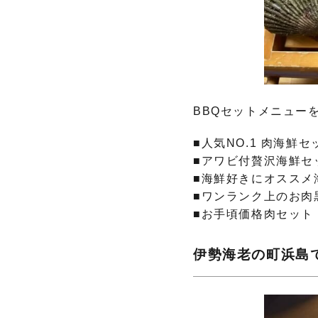
BBQセットメニュー
■人気NO.1 肉海鮮
■アワビ付贅沢海鮮セッ
■海鮮好きにオススメ海
■ワンランク上のお肉黒
■お手頃価格肉セット：
伊勢海老の町浜島