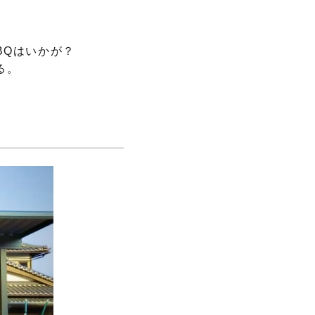
BQはいかが？
る。