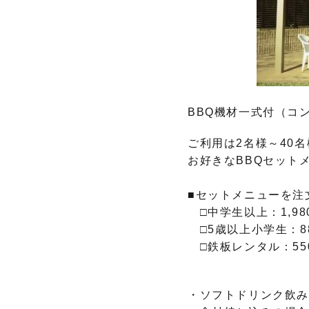
BBQ機材一式付（コ
ご利用は2名様～40
お好きなBBQセット
■セットメニューを注
□中学生以上：1,9
□5歳以上小学生：8
□鉄板レンタル：55
・ソフトドリンク飲