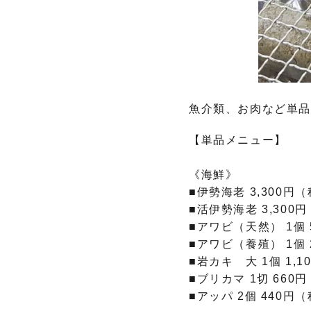
魚介類、お肉など単品
【単品メニュー】
《海鮮》
■伊勢海老 3,300円（
■活伊勢海老 3,300円
■アワビ（天然） 1個 
■アワビ（養殖） 1個 
■岩カキ 大 1個 1,
■ブリカマ 1切 660
■アッパ 2個 440円