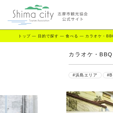
トップ
—
目的で探す
—
食べる
—
カラオケ・BB
Enjoy Shima
カラオケ・BB
志摩を楽しむ
観
浜島エリア
B