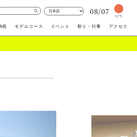
08/07
32
℃
納税
モデルコース
イベント
祭り・行事
アクセス
買う
体験